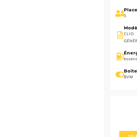
Place
5
Modè
CLIO
GÉNÉ
Éner
essen
Boit
BVM
TÉL