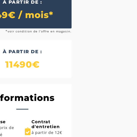
À PARTIR DE :
49€ / mois*
*voir condition de l’offre en magasin.
À PARTIR DE :
11490€
nformations
ise
Contrat
d'entretien
prix de
à partir de 12€
é