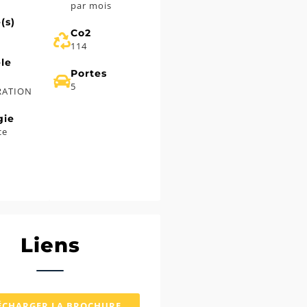
par mois
(s)
Co2
114
le
Portes
5
RATION
gie
ce
e
Liens
ÉCHARGER LA BROCHURE