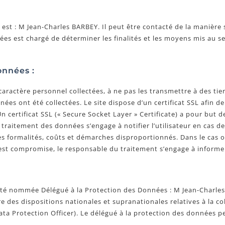
st : M Jean-Charles BARBEY. Il peut être contacté de la manière 
s est chargé de déterminer les finalités et les moyens mis au se
onnées :
ractère personnel collectées, à ne pas les transmettre à des tiers
nnées ont été collectées. Le site dispose d’un certificat SSL afin d
Un certificat SSL (« Secure Socket Layer » Certificate) a pour but 
u traitement des données s’engage à notifier l’utilisateur en cas de
 formalités, coûts et démarches disproportionnés. Dans le cas où l
 est compromise, le responsable du traitement s’engage à informer
 a été nommée Délégué à la Protection des Données : M Jean-Charle
 des dispositions nationales et supranationales relatives à la co
ta Protection Officer). Le délégué à la protection des données pe