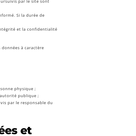
rsuivis par le site sont
nformé. Si la durée de
tégrité et la confidentialité
es données à caractère
ersonne physique ;
’autorité publique ;
ivis par le responsable du
ées et