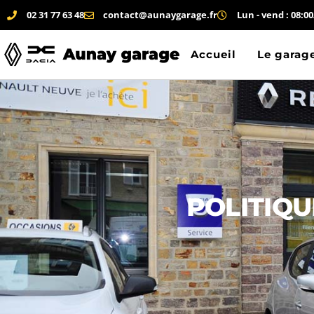
02 31 77 63 48
contact@aunaygarage.fr
Lun - vend : 08:00
Accueil
Le garag
POLITIQU